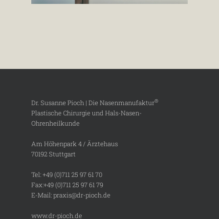
®
Dr. Susanne Pioch | Die Nasenmanufaktur
Plastische Chirurgie und Hals-Nasen-
Ohrenheilkunde
Am Höhenpark 4 / Ärztehaus
70192 Stuttgart
Tel:
+49 (0)711 25 97 61 70
Fax:+49 (0)711 25 97 61 79
E-Mail:
praxis@dr-pioch.de
www.dr-pioch.de